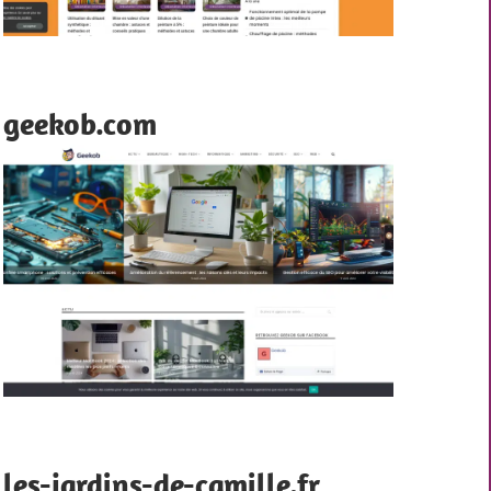
geekob.com
les-jardins-de-camille.fr